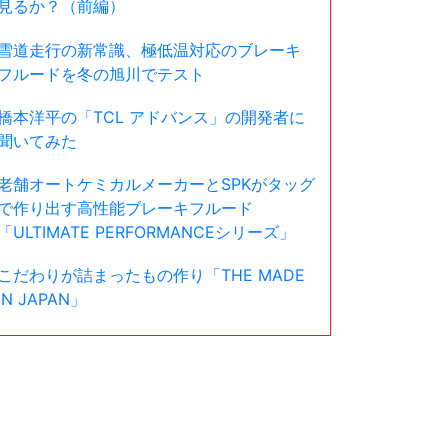
見るか？（前編）
雪道走行の新常識、極低温対応のブレーキ
フルードを冬の旭川でテスト
橋本洋平の「TCL アドバンス」の開発者に
聞いてみた
老舗オートケミカルメーカーとSPKがタッグ
で作り出す高性能ブレーキフルード
「ULTIMATE PERFORMANCEシリーズ」
こだわりが詰まったもの作り「THE MADE
IN JAPAN」