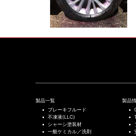
製品一覧
製品
ブレーキフルード
不凍液(LLC)
シャーシ塗装材
一般ケミカル／洗剤