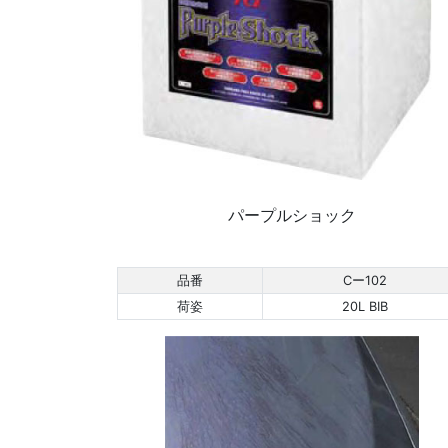
パープルショック
品番
Cー102
荷姿
20L BIB