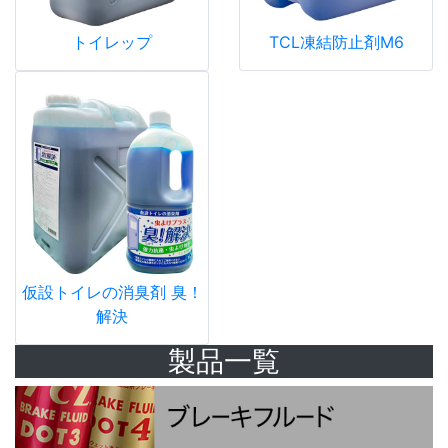
トイレップ
TCL凍結防止剤M6
仮設トイレの消臭剤 臭！
解決
製品一覧