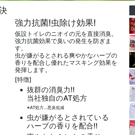
決
強力抗菌!虫除け効果!
仮設トイレのニオイの元を直接消臭。
強力抗菌効果で臭いの発生を防ぎま
す。
虫が嫌がるとされる爽やかなハーブの
香りを配合し優れたマスキング効果を
発揮します。
[特徴]
抜群の消臭力!!
当社独自のAT処方
※AT処方…悪臭低減
虫が嫌がるとされている
ハーブの香りを配合!!