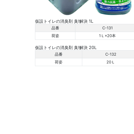
仮設トイレの消臭剤 臭!解決 1L
品番
C-131
荷姿
1Ｌ×20本
仮設トイレの消臭剤 臭!解決 20L
品番
C-132
荷姿
20Ｌ