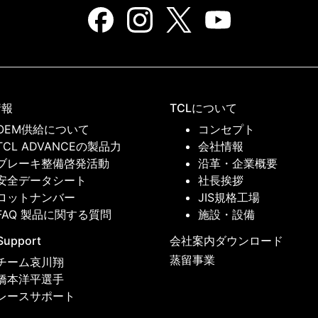
情報
TCLについて
OEM供給について
コンセプト
TCL ADVANCEの製品力
会社情報
ブレーキ整備啓発活動
沿革・企業概要
安全データシート
社長挨拶
ロットナンバー
JIS規格工場
FAQ 製品に関する質問
施設・設備
Support
会社案内ダウンロード
蒸留事業
チーム哀川翔
橋本洋平選手
レースサポート