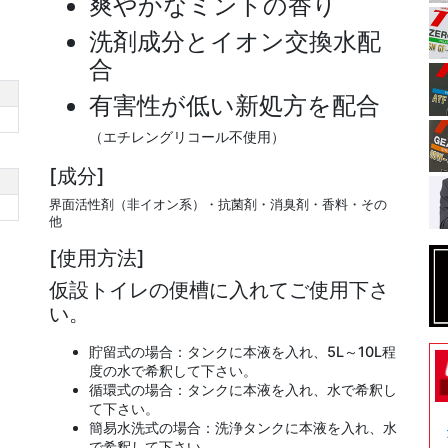
爽やかなミントの香り
洗剤成分とイオン交換水配
合
有害性が低い新処方を配合
（エチレングリコール不使用）
[成分]
界面活性剤（非イオン系）・抗菌剤・消臭剤・香料・その
他
[使用方法]
仮設トイレの便槽に入れてご使用下さ
い。
貯留式の場合：タンクに本液を入れ、5L～10L程
度の水で希釈して下さい。
循環式の場合：タンクに本液を入れ、水で希釈し
て下さい。
簡易水洗式の場合：洗浄タンクに本液を入れ、水
で希釈して下さい。