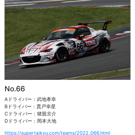
No.66
Aドライバー：武地孝幸
Bドライバー：貫戸幸星
Cドライバー：猪股京介
Dドライバー：岡本大地
https://supertaikyu.com/teams/2022_066.html