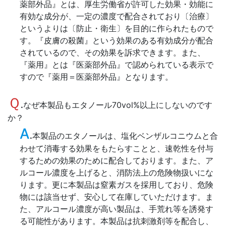
薬部外品』とは、厚生労働省が許可した効果・効能に
有効な成分が、一定の濃度で配合されており〔治療〕
というよりは〔防止・衛生〕を目的に作られたもので
す。『皮膚の殺菌』という効果のある有効成分が配合
されているので、その効果を訴求できます。また、
『薬用』とは『医薬部外品』で認められている表示で
すので『薬用＝医薬部外品』となります。
Ｑ
.
なぜ本製品もエタノール70vol%以上にしないのです
か？
A
.
本製品のエタノールは、塩化ベンザルコニウムと合
わせて消毒する効果をもたらすことと、速乾性を付与
するための効果のために配合しております。また、ア
ルコール濃度を上げると、消防法上の危険物扱いにな
ります。更に本製品は窒素ガスを採用しており、危険
物には該当せず、安心して在庫していただけます。ま
た、アルコール濃度が高い製品は、手荒れ等を誘発す
る可能性があります。本製品は抗刺激剤等を配合し、