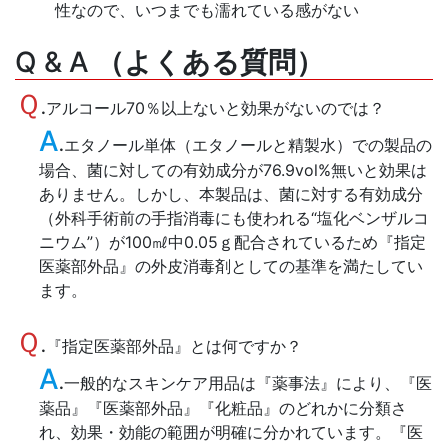
性なので、いつまでも濡れている感がない
Q & A
（よくある質問）
Ｑ
.
アルコール70％以上ないと効果がないのでは？
A
.
エタノール単体（エタノールと精製水）での製品の
場合、菌に対しての有効成分が76.9vol%無いと効果は
ありません。しかし、本製品は、菌に対する有効成分
（外科手術前の手指消毒にも使われる“塩化ベンザルコ
ニウム”）が100㎖中0.05ｇ配合されているため『指定
医薬部外品』の外皮消毒剤としての基準を満たしてい
ます。
Ｑ
.
『指定医薬部外品』とは何ですか？
A
.
一般的なスキンケア用品は『薬事法』により、『医
薬品』『医薬部外品』『化粧品』のどれかに分類さ
れ、効果・効能の範囲が明確に分かれています。『医